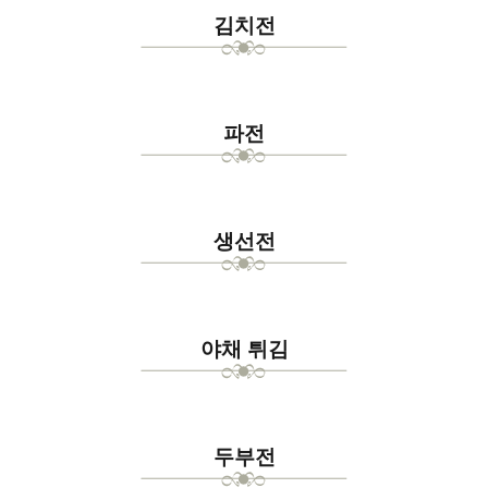
김치전
파전
생선전
야채 튀김
두부전