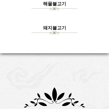
해물불고기
돼지불고기