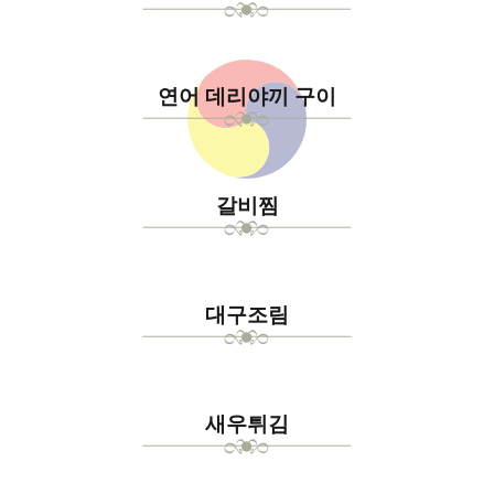
연어 데리야끼 구이
갈비찜
대구조림
새우튀김