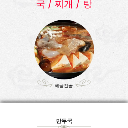
국 / 찌개 / 탕
해물전골
만두국