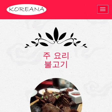
Togg
navi
주 요리
불고기