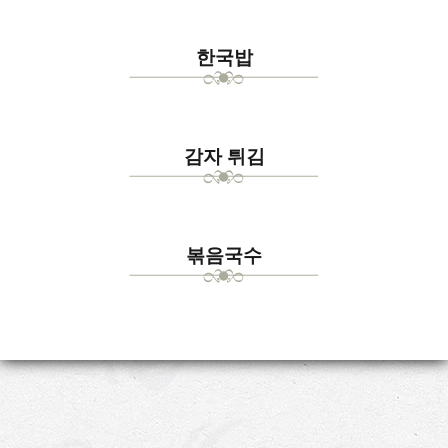
한국밥
감자 튀김
볶음국수