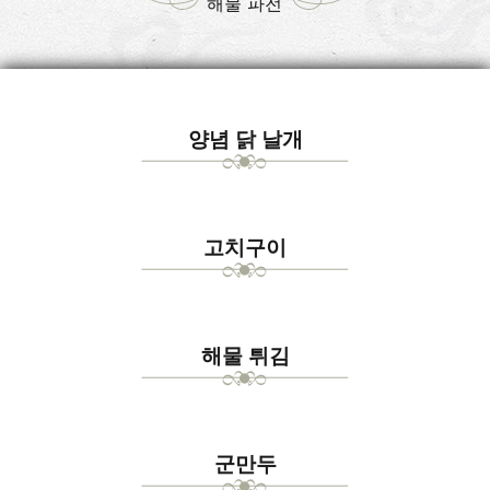
해물 파전
양념 닭 날개
고치구이
해물 튀김
군만두