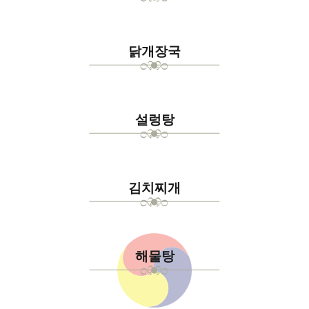
닭개장국
설렁탕
김치찌개
해물탕