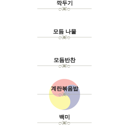
깍두기
모듬 나물
모듬반찬
계란볶음밥
백미