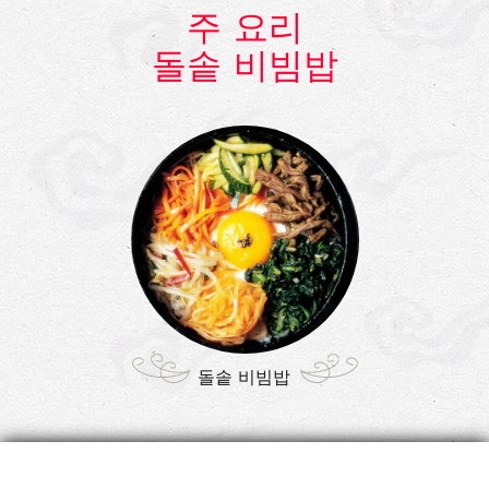
주 요리
돌솥 비빔밥
돌솥 비빔밥