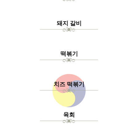
돼지 갈비
떡볶기
치즈 떡볶기
육회